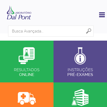
Search
...
RESULTADOS
INSTRUÇÕES
ONLINE
PRÉ-EXAMES